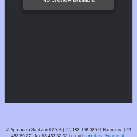
© Agrupació Sant Jordi 2016 | C/, 188-196 08011 Barcelona | 93
453 80 27 - fax 93 453 32 62 | e-mail:
secretaria@agrup-st-